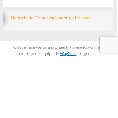
Licencia de Comercializador en Enargas
«Desde hace varios años, nuestra presencia online
está a cargo del equipo de
Way2net
, la agencia
digital que gestiona nuestra estrategia digital desde
2019.»
Contacto
Av. del Libertador 6810 Piso 5to of. D
(1429) CABA
5411-4890-8024