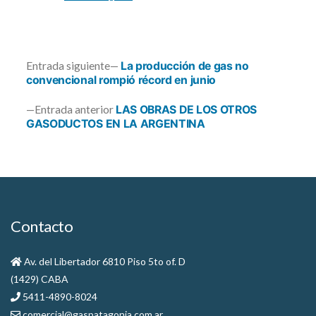
Entrada
Entrada siguiente
La producción de gas no
siguiente:
convencional rompió récord en junio
Navegación
Entrada
Entrada anterior
LAS OBRAS DE LOS OTROS
anterior:
GASODUCTOS EN LA ARGENTINA
de
entradas
Contacto
Av. del Libertador 6810 Piso 5to of. D
(1429) CABA
5411-4890-8024
comercial@gaspatagonia.com.ar