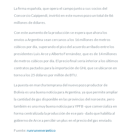
La firma española, que opera el campo junto a sus socios del
Consorcio Caipipendi, invirtió en este nuevo pozo un total de 86
millones de dólares.
Con este aumento de la producción se espera que ahora los
envíos a Argentina sean cercanos a los 16 millones de metros
cúbicos por día, superando el piso del acuerdo arribado entre los
presidentes Luis Arce y Alberto Fernández, que es de 14 millones
de metros cúbicos por día. El precio final sería inferior a los últimos
contratos pactados para la importación de GNL que se ubicaron en
torno a los 25 dólares por millón de BTU.
La puesta en marcha temprana del nuevo pozo productor de
Bolivia es una buena noticia para Argentina, ya que permite ampliar
la cantidad de gas disponible en las provincias del noroeste, pero
también es una muy buena noticia para YPFB -que comercializa en
forma centralizada la producción de ese país- dado que habilita al
gobierno de Arce a percibir un plus en el precio del gas enviado.
Fuente:
runrunenergetico