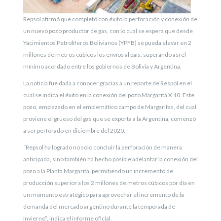
Repsol afirmó que completó con éxito la perforación y conexión de
un nuevo pozo productor de gas, con lo cual se espera que desde
Yacimientos Petrolíferos Bolivianos (YPFB) se pueda elevar en 2
millones de metros cúbicos los envíos al país, superando así el
mínimo acordado entre los gobiernos de Bolivia y Argentina.
La noticia fue dada a conocer gracias a un reporte de Respol en el
cual se indica el éxito en la conexión del pozo Margarita X 10. Este
pozo, emplazado en el emblemático campo de Margaritas, del cual
proviene el grueso del gas que se exporta a la Argentina, comenzó
a ser perforado en diciembre del 2020.
“Repsol ha logrado no solo concluir la perforación de manera
anticipada, sino también ha hecho posible adelantar la conexión del
pozo a la Planta Margarita, permitiendo un incremento de
producción superior a los 2 millones de metros cúbicos por día en
un momento estratégico para aprovechar el incremento de la
demanda del mercado argentino durante la temporada de
invierno”, indica el informe oficial.