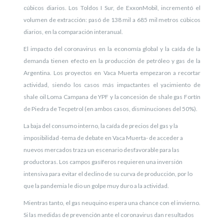
cúbicos diarios. Los Toldos I Sur, de ExxonMobil, incrementó el
volumen de extracción: pasó de 138 mil a 685 mil metros cúbicos
diarios, en la comparación interanual.
El impacto del coronavirus en la economía global y la caída de la
demanda tienen efecto en la producción de petróleo y gas de la
Argentina. Los proyectos en Vaca Muerta empezaron a recortar
actividad, siendo los casos más impactantes el yacimiento de
shale oil Loma Campana de YPF y la concesión de shale gas Fortín
de Piedra de Tecpetrol (en ambos casos, disminuciones del 50%).
La baja del consumo interno, la caída de precios del gas y la
imposibilidad -tema de debate en Vaca Muerta- de acceder a
nuevos mercados traza un escenario desfavorable para las
productoras. Los campos gasíferos requieren una inversión
intensiva para evitar el declino de su curva de producción, por lo
que la pandemia le dio un golpe muy duro a la actividad.
Mientras tanto, el gas neuquino espera una chance con el invierno.
Si las medidas de prevención ante el coronavirus dan resultados