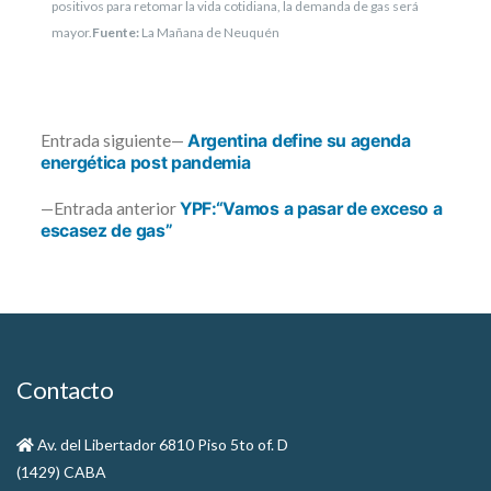
positivos para retomar la vida cotidiana, la demanda de gas será
mayor.
Fuente:
La Mañana de Neuquén
Entrada
Entrada siguiente
Argentina define su agenda
siguiente:
energética post pandemia
Navegación
Entrada
Entrada anterior
YPF:“Vamos a pasar de exceso a
anterior:
escasez de gas”
de
entradas
Contacto
Av. del Libertador 6810 Piso 5to of. D
(1429) CABA