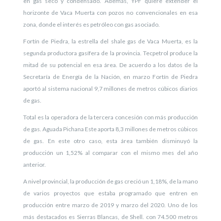
en gas seco y condensado. Además, YPF quiere extender el
horizonte de Vaca Muerta con pozos no convencionales en esa
zona, donde el interés es petróleo con gas asociado.
Fortín de Piedra, la estrella del shale gas de Vaca Muerta, es la
segunda productora gasífera de la provincia. Tecpetrol produce la
mitad de su potencial en esa área. De acuerdo a los datos de la
Secretaría de Energía de la Nación, en marzo Fortín de Piedra
aportó al sistema nacional 9,7 millones de metros cúbicos diarios
de gas.
Total es la operadora de la tercera concesión con más producción
de gas. Aguada Pichana Este aporta 8,3 millones de metros cúbicos
de gas. En este otro caso, esta área también disminuyó la
producción un 1,52% al comparar con el mismo mes del año
anterior.
A nivel provincial, la producción de gas creció un 1,18%, de la mano
de varios proyectos que estaba programado que entren en
producción entre marzo de 2019 y marzo del 2020. Uno de los
más destacados es Sierras Blancas, de Shell. con 74.500 metros