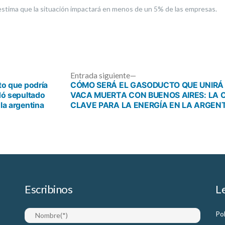
 estima que la situación impactará en menos de un 5% de las empresas.
ada
Entrada
Entrada siguiente
ior:
siguiente:
cto que podría
CÓMO SERÁ EL GASODUCTO QUE UNIRÁ
edó sepultado
VACA MUERTA CON BUENOS AIRES: LA 
 la argentina
CLAVE PARA LA ENERGÍA EN LA ARGEN
Escribinos
L
Pol