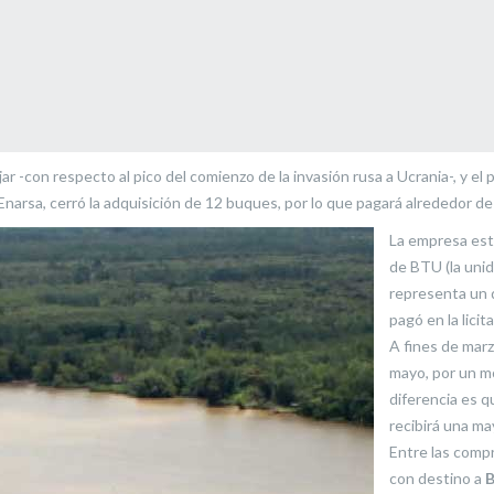
ar -con respecto al pico del comienzo de la invasión rusa a Ucrania-, y e
Enarsa, cerró la adquisición de 12 buques, por lo que pagará alrededor d
La empresa est
de BTU (la unid
representa un 
pagó en la licit
A fines de mar
mayo, por un mo
diferencia es q
recibirá una m
Entre las compr
con destino a
B