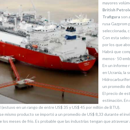
mayores volúm
British Petrol
Trafigura
son a
rusa Gazprom p
seleccionada, c
Con esta selec
por los que abo
Habrá que comp
menos- 50 emba
En un informe r
en Ucrania, la 
Hidrocarburífer
un promedio de
El precio de es
estimación. En 
al (estuvo en un rango de entre US$ 35 y US$ 45 por millón de BTU).
ese mismo producto se importó a un promedio de US$ 8,33 durante el invi
te los meses de frío. Es probable que las industrias tengan que atravesar