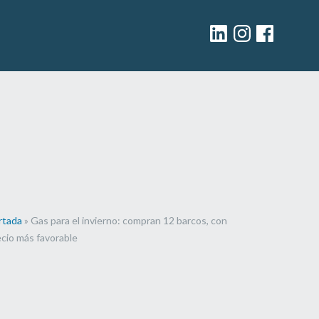
Linkedin
Instagram
facebook
rtada
»
Gas para el invierno: compran 12 barcos, con
ecio más favorable