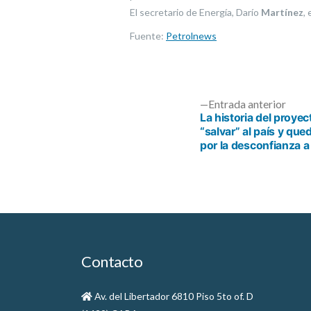
El secretario de Energía, Darío
Martínez
,
Fuente:
Petrolnews
Entr
Entrada anterior
anter
La historia del proye
“salvar” al país y qu
Navegación
por la desconfianza a
de
entradas
Contacto
Av. del Libertador 6810 Piso 5to of. D