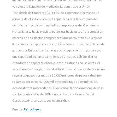
instalación de las chimeneas para el venteo. A la vez, la firma BTU
ya colocó la Estación de Medición. La construye la Unión
Transitoria de Empresas (UTE) Esuco-Contreras Hermanos.
La
primera de ellas también está adjudicada para la reversión del
sentido de flujo de cuatro plantas compresoras del Gasoducto
Norte. Enarsa había previsto postergar hasta este año la puesta en
marcha de dos plantas compresoras que permitirán que la nueva
línea pueda transportar cerca de 22 millones de metros cúbicos de
gas por día. En la actualidad, el gasoducto puede transportar solo
una capacidad de hasta 11 millones de metros cúbicos diarios,
cuando ya se esperaba el doble. Ante los atrasos en las obras, el
secretario de Energía, Eduardo Chirillo marcó que » este Gobierno
regularizó pagos por más de 30.000 millones de pesos y destinó
recursos por otros 47.000 millones en la fase de terminación,
debido al retraso heredado. El Gobierno Nacional no tiene deudas
con los contratistas del GPNK ni con los de la Reversión del
Gasoducto Norte. Los pagos están al día» .
Fuente:
Petrol News