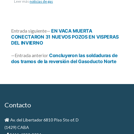
Leer más
noticias de gas
Entrada
Entrada siguiente
EN VACA MUERTA
siguiente:
CONECTARON 31 NUEVOS POZOS EN VISPERAS
DEL INVIERNO
Navegación
Entrada
Entrada anterior
Concluyeron las soldaduras de
de
anterior:
dos tramos de la reversión del Gasoducto Norte
entradas
Contacto
Av. del Libertador 6810 Piso 5to of. D
(1429) CABA