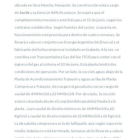
ubicada en Vaca Muerta, Neuquén.
Su construcción está a cargo
de
Sacde
y ya tiene un 86% de avance. Se espera que el
completamiento mecánico esté listo para el 15 de junio, según los
contratos establecidos. Según fuentes del sector, su puesta en
funcionamiento está prevista para dentro de cuatro semanas. Se
llevará a cabo en conjunto con Energía Argentina SA (Enarsa) y el
fabricante del turbocompresor instalado en la planta. A la vez, se
coordina con Transportadora Gas del Sur (TGS) para contar con el
ingreso del gas al sistema el 20 de junio.
Esta planta tendrá dos
condiciones de operación. Por un lado, la succión aguas abajo de la
Planta de Acondicionamiento Tratayén y aguas arriba de Planta
Compresora Tratayén, descargará al gasoducto con un rango de
caudal de 4 MMm3/d a 22 MMSm3/d. Por otro lado , la succión
estará conectada desde el Loop (tendido paralelo) Neuba II a la
planta , cuyo caudal de diseño mínimo es de 4 MMSm3/d a 60
Kg/cm2 y caudal de diseño máximo de 22 MMSm3/d a 65 Kg/cm2.
La otra planta compresora es la de Salliqueló, que según supo este
medio, todavía no está terminada. Semanas atrás llevaron a cabo la