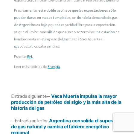
exportación, sino también a las provincias del Noroeste Argentino.
Precisamente,
este doble uso hace que las exportaciones sólo
puedan darse en meses templados, en donde la demanda de gas
de Argentina es baja
y queda capacidad libre para la exportación,
ya que el límite -más allá de que aún no se terminó una estación de
bombeo- está en el ingreso del gas desde Vaca Muerta al
gasoducto troncal argentino.
Fuente:
RN
.
Leer más noticias de
Energía
.
Entrada
Entrada siguiente
Vaca Muerta impulsa la mayor
siguiente:
producción de petróleo del siglo y la más alta de la
historia del gas
Navegación
Entrada
Entrada anterior
Argentina consolida el superávit
de
anterior:
de gas natural y cambia el tablero energético
regional