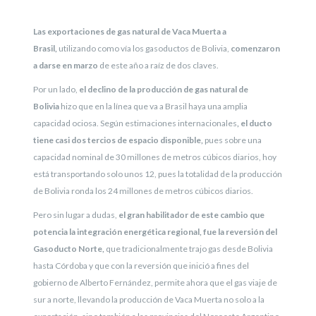
Las exportaciones de gas natural de Vaca Muerta a
Brasil,
utilizando como vía los gasoductos de Bolivia,
comenzaron
a darse en marzo
de este año a raíz de dos claves.
Por un lado,
el declino de la producción de gas natural de
Bolivia
hizo que en la línea que va a Brasil haya una amplia
capacidad ociosa. Según estimaciones internacionales
, el ducto
tiene casi dos tercios de espacio disponible,
pues sobre una
capacidad nominal de 30 millones de metros cúbicos diarios, hoy
está transportando solo unos 12, pues la totalidad de la producción
de Bolivia ronda los 24 millones de metros cúbicos diarios.
Pero sin lugar a dudas,
el gran habilitador de este cambio que
potencia la integración energética regional, fue la reversión del
Gasoducto Norte,
que tradicionalmente trajo gas desde Bolivia
hasta Córdoba y que con la reversión que inició a fines del
gobierno de Alberto Fernández, permite ahora que el gas viaje de
sur a norte, llevando la producción de Vaca Muerta no solo a la