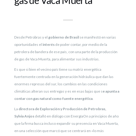
gas de Vaca Muerta
Desde Petrobras y el
gobierno de Brasil
se manifestó en varias
oportunidades el
interés
de poder contar, por medio de la
petrolera de bandera de ese país, con una parte de la producción
de gas de Vaca Muerta, para alimentar sus industrias.
Es que si bien el vecino país tiene su matriz energética
fuertemente centrada en la generación hidráulica que dan las
enormes represas del sur, los cambios en las condiciones
climáticas alteran sus entregas y es en esas bajas que s
e apunta a
contar con gas natural como fuente energética
.
La
directora de Exploración y Producción de Petrobras,
Sylvia Anjos
detalló en diálogo con EnergíaOn a principios de año
que la firma busca incluso expandir su presencia en Vaca Muerta,
en una selección que marcó que se centrará en «lo más