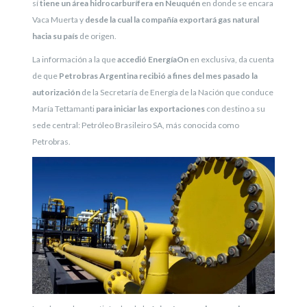
sí
tiene un área hidrocarburífera en Neuquén
en donde se encara
Vaca Muerta y
desde la cual la compañía exportará gas natural
hacia su país
de origen.
La información a la que
accedió EnergíaOn
en exclusiva, da cuenta
de que
Petrobras Argentina recibió a fines del mes pasado la
autorización
de la Secretaría de Energía de la Nación que conduce
María Tettamanti
para iniciar las exportaciones
con destino a su
sede central: Petróleo Brasileiro SA, más conocida como
Petrobras.