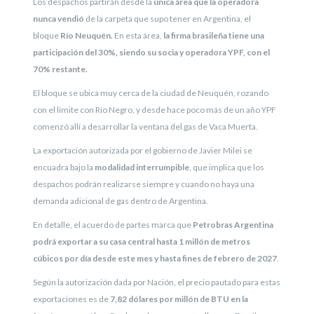
Los despachos partirán desde la
única área que la operadora
nunca vendió
de la carpeta que supo tener en Argentina, el
bloque
Río Neuquén.
En esta área,
la firma brasileña tiene una
participación del 30%, siendo su socia y operadora YPF, con el
70% restante.
El bloque se ubica muy cerca de la ciudad de Neuquén, rozando
con el límite con Río Negro, y desde hace poco más de un año YPF
comenzó allí a desarrollar la ventana del gas de Vaca Muerta.
La exportación autorizada por el gobierno de Javier Milei se
encuadra bajo la
modalidad interrumpible
, que implica que los
despachos podrán realizarse siempre y cuando no haya una
demanda adicional de gas dentro de Argentina.
En detalle, el acuerdo de partes marca que
Petrobras Argentina
podrá exportar a su casa central hasta 1 millón de metros
cúbicos por día desde este mes y hasta fines de febrero de 2027
.
Según la autorización dada por Nación, el precio pautado para estas
exportaciones es de
7,82 dólares por millón de BTU en la