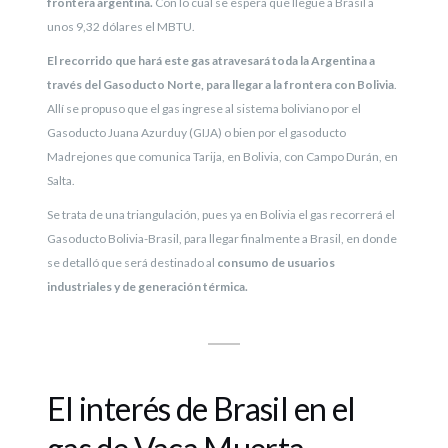
frontera argentina.
Con lo cual se espera que llegue a Brasil a
unos 9,32 dólares el MBTU.
El recorrido que hará este gas atravesará toda la Argentina a
través del Gasoducto Norte, para llegar a la frontera con Bolivia
.
Allí se propuso que el gas ingrese al sistema boliviano por el
Gasoducto Juana Azurduy (GIJA) o bien por el gasoducto
Madrejones que comunica Tarija, en Bolivia, con Campo Durán, en
Salta.
Se trata de una triangulación, pues ya en Bolivia el gas recorrerá el
Gasoducto Bolivia-Brasil, para llegar finalmente a Brasil, en donde
se detalló que será destinado al
consumo de usuarios
industriales y de generación térmica.
El interés de Brasil en el