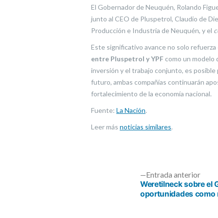
El Gobernador de Neuquén, Rolando Figueroa
junto al CEO de Pluspetrol, Claudio de Di
Producción e Industria de Neuquén, y el
c
Este significativo avance no solo refuerza
entre Pluspetrol y YPF
como un modelo de
inversión y el trabajo conjunto, es posibl
futuro, ambas compañías continuarán apost
fortalecimiento de la economía nacional.
Fuente:
La Nación
.
Leer más
noticias similares
.
Entr
Entrada anterior
anter
Weretilneck sobre el 
oportunidades como 
Navegación