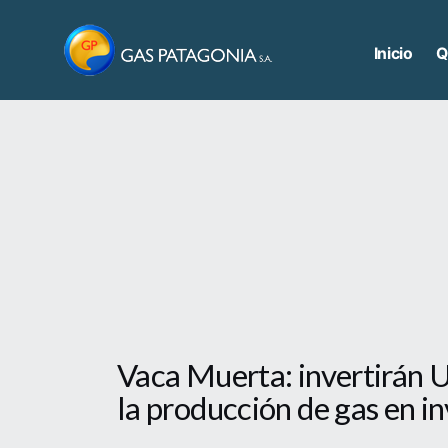
Saltar
al
Inicio
Q
contenido
Vaca Muerta: invertirán 
la producción de gas en i