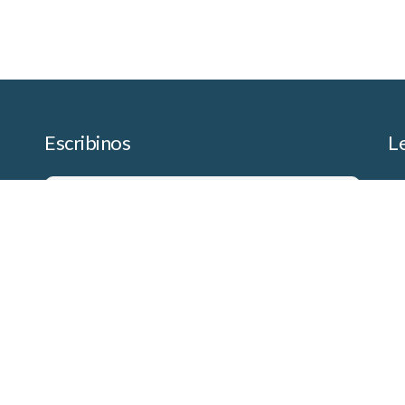
Escribinos
L
Pol