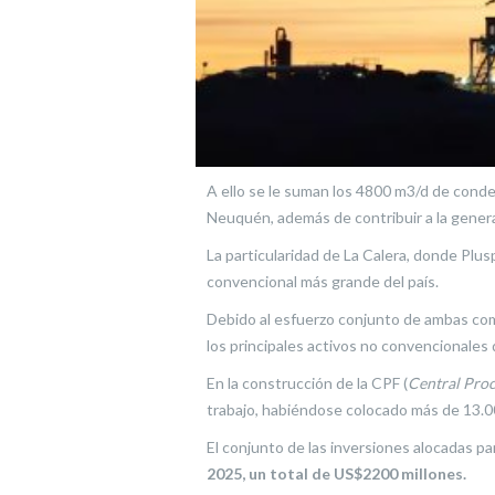
A ello se le suman los 4800 m3/d de conde
Neuquén, además de contribuir a la genera
La particularidad de La Calera, donde Plu
convencional más grande del país.
Debido al esfuerzo conjunto de ambas com
los principales activos no convencionales 
En la construcción de la CPF (
Central Proc
trabajo, habiéndose colocado más de 13.
El conjunto de las inversiones alocadas pa
2025, un total de US$2200 millones.