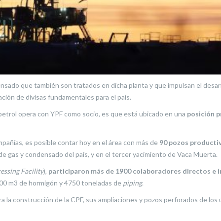
nsado que también son tratados en dicha planta y que impulsan el desarro
ción de divisas fundamentales para el país.
spetrol opera con YPF como socio, es que está ubicado en una
posición p
pañías, es posible contar hoy en el área con más de
90 pozos producti
de gas y condensado del país, y en el tercer yacimiento de Vaca Muerta.
essing Facility
),
participaron más de 1900 colaboradores directos e i
000 m3 de hormigón y 4750 toneladas de
piping
.
ra la construcción de la CPF, sus ampliaciones y pozos perforados de los 