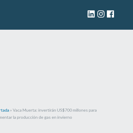
Linkedin
Instagram
facebook
rtada
»
Vaca Muerta: invertirán US$700 millones para
mentar la producción de gas en invierno