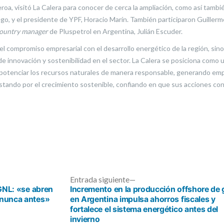
, visitó La Calera para conocer de cerca la ampliación, como así también
ego, y el presidente de YPF, Horacio Marín. También participaron Guiller
ountry manager
de Pluspetrol en Argentina, Julián Escuder.
 el compromiso empresarial con el desarrollo energético de la región, sin
 innovación y sostenibilidad en el sector. La Calera se posiciona como u
e potenciar los recursos naturales de manera responsable, generando emple
ando por el crecimiento sostenible, confiando en que sus acciones contr
ada
Entrada
Entrada siguiente
ior:
siguiente:
GNL: «se abren
Incremento en la producción offshore de 
nunca antes»
en Argentina impulsa ahorros fiscales y
fortalece el sistema energético antes del
invierno