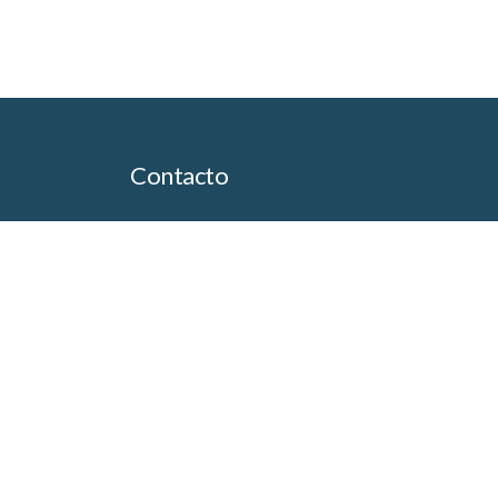
de
entradas
Contacto
Av. del Libertador 6810 Piso 5to of. D
(1429) CABA
5411-4890-8024
comercial@gaspatagonia.com.ar