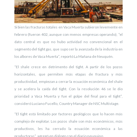
Si bien las fracturas totales en Vaca Muerta subieron levemente en
febrero (fueron 402, aunque con menos empresas operando), “el
dato central es que no hubo actividad no convencional en el
segmento del tight gas, que supo ser la avanzada de la industria en
los albores de Vaca Muerta”, reportó La Mañana de Neuquén.
“El shale crece en detrimento del tight. A partir de los pozos
horizontales, que permiten más etapas de fractura y más
productividad, empiezan a cerrar la ecuación económica del shale
y se acelera la caída del tight. Con la resolución 46 se le dio
prioridad a Vaca Muerta y fue el golpe del final para el tight”,
consideró Luciano Fucello, Country Manager de NSC Multistage.
“El tight está limitado por factores geológicos que lo hacen más
complejo de explotar. Los pozos shale son más económicos, más
productivos, les ha cerrado la ecuación económica a las
productoras”, agregó en diálogo con el diario neuquino.