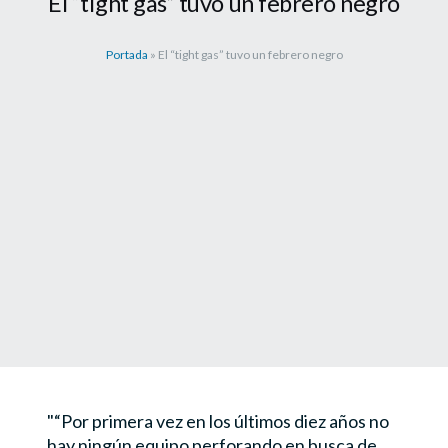
El “tight gas” tuvo un febrero negro
Portada
»
El “tight gas” tuvo un febrero negro
“Por primera vez en los últimos diez años no
hay ningún equipo perforando en busca de