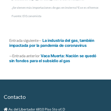
¿Se vienen más importaciones de gas en invierno? Ese es el temor.
Fuente: El Economista
Entrada
Entrada siguiente
La industria del gas, también
siguiente:
impactada por la pandemia de coronavirus
Navegación
Entrada
Entrada anterior
Vaca Muerta: Nación se quedó
anterior:
sin fondos para el subsidio al gas
de
entradas
Contacto
Av. del Libertador 6810 Piso 5to of. D