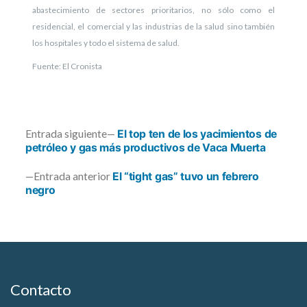
abastecimiento de sectores prioritarios, no sólo como el
residencial, el comercial y las industrias de la salud sino también
los hospitales y todo el sistema de salud.
Fuente: El Cronista
Entrada
Entrada siguiente
El top ten de los yacimientos de
siguiente:
petróleo y gas más productivos de Vaca Muerta
Navegación
Entrada
Entrada anterior
El “tight gas” tuvo un febrero
anterior:
negro
de
entradas
Contacto