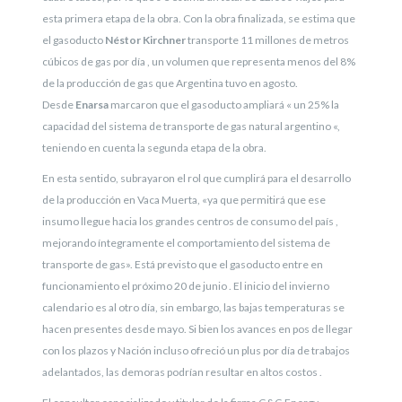
esta primera etapa de la obra. Con la obra finalizada, se estima que
el gasoducto
Néstor Kirchner
transporte 11 millones de metros
cúbicos de gas por día , un volumen que representa menos del 8%
de la producción de gas que Argentina tuvo en agosto.
Desde
Enarsa
marcaron que el gasoducto ampliará « un 25% la
capacidad del sistema de transporte de gas natural argentino «,
teniendo en cuenta la segunda etapa de la obra.
En esta sentido, subrayaron el rol que cumplirá para el desarrollo
de la producción en Vaca Muerta, «ya que permitirá que ese
insumo llegue hacia los grandes centros de consumo del país ,
mejorando íntegramente el comportamiento del sistema de
transporte de gas». Está previsto que el gasoducto entre en
funcionamiento el próximo 20 de junio . El inicio del invierno
calendario es al otro día, sin embargo, las bajas temperaturas se
hacen presentes desde mayo. Si bien los avances en pos de llegar
con los plazos y Nación incluso ofreció un plus por día de trabajos
adelantados, las demoras podrían resultar en altos costos .