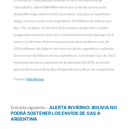
El consultor especializado y titular de la firma G&G Energy
Consultants, Daniel
Gerold
estimó que “cada día que no esté
disponible el gasoducto el año que viene, esto que es la primera
etapa, nos va a costar a los argentinos 10 millones de dólares por
día ”. Por su parte, el ministro de Economía Sergio Massa había
asegurado semanas atrás que «cuando terminemos plan gas 4 y 5
vamos a enfrentar el invierno que viene ahorrándonos más de
2920 millones de dólares de recursos de los argentinos y además
de reservas de dólares de los argentinos». Con el plan Gas.Ar, Vaca
Muerta proyecta un aumento de producción del 20%, previsión
que irá de la mano de la obra del gasoducto y obras de compresión.
Fuente:
Petrolnews
Entrada
Entrada siguiente
ALERTA INVIERNO: BOLIVIA NO
siguiente:
PODRÁ SOSTENER LOS ENVÍOS DE GAS A
ARGENTINA
Navegación