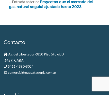
Entrada
Entrada anterior
Proyectan que el mercado del
de
anterior:
gas natural seguirá ajustado hasta 2023
entradas
Contacto
Av. del Libertador 6810 Piso 5to of. D
(1429) CABA
5411-4890-8024
comercial@gaspatagonia.com.ar
Escribinos