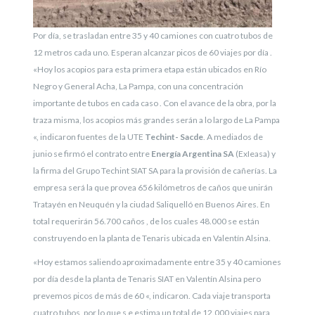
Por día, se trasladan entre 35 y 40 camiones con cuatro tubos de
12 metros cada uno. Esperan alcanzar picos de 60 viajes por día .
«Hoy los acopios para esta primera etapa están ubicados en Río
Negro y General Acha, La Pampa, con una concentración
importante de tubos en cada caso . Con el avance de la obra, por la
traza misma, los acopios más grandes serán a lo largo de La Pampa
«, indicaron fuentes de la UTE
Techint- Sacde
.
A mediados de
junio se firmó el contrato entre
Energía Argentina SA
(ExIeasa) y
la firma del Grupo Techint SIAT SA para la provisión de cañerías. La
empresa será la que provea 656 kilómetros de caños que unirán
Tratayén en Neuquén y la ciudad Saliquelló en Buenos Aires. En
total requerirán 56.700 caños , de los cuales 48.000 se están
construyendo en la planta de Tenaris ubicada en Valentín Alsina.
«Hoy estamos saliendo aproximadamente entre 35 y 40 camiones
por día desde la planta de Tenaris SIAT en Valentín Alsina pero
prevemos picos de más de 60 «, indicaron. Cada viaje transporta
cuatro tubos, por lo que s e estima un total de 12.000 viajes para