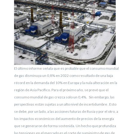
El último informe señala que es probable que el consumo mundial
de gas disminuya un 0,8% en 2022 como resultado de una baja
récord en la demanda del 10% en Europa y la nula alteración en la
región de Asia Pacífico. Para el próximo año, se prevé que el
consumo mundial de gas crezca solo un 0,4%. Sin embargo, las
perspectivas están sujetas a un alto nivel de incertidumbre . Esto
se debe, por un lado, a las acciones futuras de Rusia y por el otro, a
los impactos económicos del aumento de precios de la energía
que se generaron de forma sostenida.
Un hecho que profundiza
las tensiones en el mercado es el corte de suministro de gas de