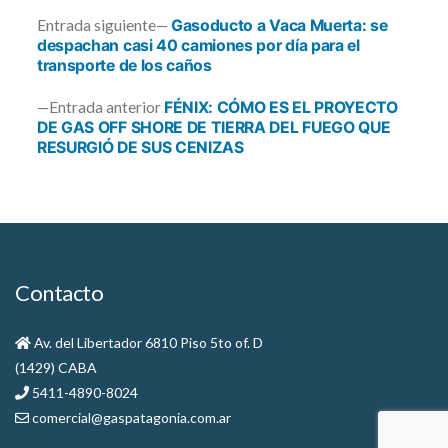
Entrada
Entrada siguiente
Gasoducto a Vaca Muerta: se
siguiente:
despachan casi 40 camiones por día para el
transporte de los caños
Navegación
Entrada
Entrada anterior
FÉNIX: CÓMO ES EL PROYECTO
de
anterior:
DE GAS OFF SHORE DE TIERRA DEL FUEGO QUE
RESURGIÓ DE SUS CENIZAS
entradas
Contacto
Av. del Libertador 6810 Piso 5to of. D
(1429) CABA
5411-4890-8024
comercial@gaspatagonia.com.ar