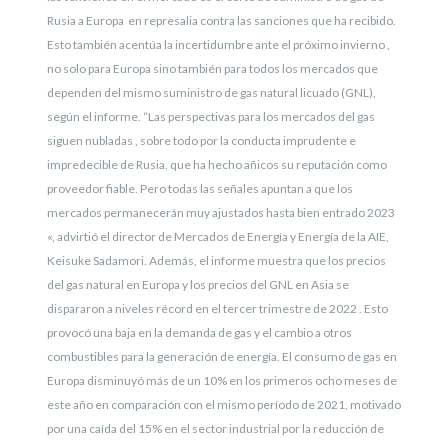
Rusia a Europa en represalia contra las sanciones que ha recibido.
Esto también acentúa la incertidumbre ante el próximo invierno ,
no solo para Europa sino también para todos los mercados que
dependen del mismo suministro de gas natural licuado (GNL),
según el informe. “Las perspectivas para los mercados del gas
siguen nubladas , sobre todo por la conducta imprudente e
impredecible de Rusia, que ha hecho añicos su reputación como
proveedor fiable. Pero todas las señales apuntan a que los
mercados permanecerán muy ajustados hasta bien entrado 2023
«, advirtió el director de Mercados de Energía y Energía de la AIE,
Keisuke Sadamori.
Además, el informe muestra que los precios
del gas natural en Europa y los precios del GNL en Asia se
dispararon a niveles récord en el tercer trimestre de 2022 . Esto
provocó una baja en la demanda de gas y el cambio a otros
combustibles para la generación de energía. El consumo de gas en
Europa disminuyó más de un 10% en los primeros ocho meses de
este año en comparación con el mismo período de 2021, motivado
por una caída del 15% en el sector industrial por la reducción de