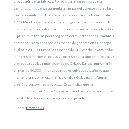
producción de las fábricas. Por otra parte, se estima que la
demanda china de gas aumentará menos del 2% este año, su tasa
de crecimiento anual más baja desde principios de la década de
1990.
Mientras tanto, los precios del gas natural en el verano de
los Estados Unidos alcanzaron sus niveles más altos desde 2008 .
El país fue una de las pocas regiones del mundo donde aumentó la
demanda , respaldada por la demanda de generación de energía,
explica la AIE. En Europa, la demanda de GNL creció un 65% en los
primeros ocho meses de 2022 con respecto al año anterior. La AIE
pronostica que las importaciones de GNL de Europa aumentarán
en más de 60.000 millones de metros cúbicos este año, lo que
mantendrá el comercio internacional de GNL bajo una fuerte
presión a corto y mediano plazo. Esto implica que las
importaciones de GNL de Asia se mantendrán más bajas durante
el resto de 2022 en comparación al año pasado.
Fuente:
Petrolnews