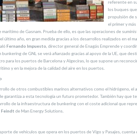
referente en su
los buques que
propulsión de 
el primer y má
e marítimo de Gasnam. Prueba de ello, es que las operaciones de sumini
 el último año, en gran medida gracias a los desarrollos realizados en e
ñaló
Fernando Impuesto
, director general de Enagás Emprende y coordi
bunkering de GNL se verá afianzado gracias al apoyo de la UE, que desti
o para los puertos de Barcelona y Algeciras, lo que supone un reconoci
imo y en la mejora de la calidad del aire en los puertos.
o
rrollo de otros combustibles marinos alternativos como el hidrógeno, el a
 le garantiza a esta tecnología un futuro prometedor. También hay que 
rollo de la infraestructura de bunkering con el coste adicional que repr
 Feindt
de Man Energy Solutions.
porte de vehículos que opera en los puertos de Vigo y Pasajes, cuenta