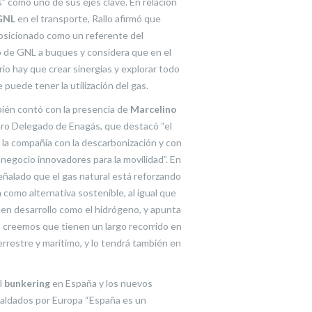
” como uno de sus ejes clave. En relación
GNL
en el transporte, Rallo afirmó que
osicionado como un referente del
 de GNL a buques y considera que en el
rio hay que crear sinergias y explorar todo
 puede tener la utilización del gas.
bién contó con la presencia de
Marcelino
ero Delegado de Enagás, que destacó “el
la compañía con la descarbonización y con
negocio innovadores para la movilidad”. En
señalado que el gas natural está reforzando
 como alternativa sostenible, al igual que
 en desarrollo como el hidrógeno, y apunta
 creemos que tienen un largo recorrido en
errestre y marítimo, y lo tendrá también en
el
bunkering
en España y los nuevos
aldados por Europa “España es un