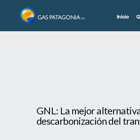
Saltar
al
Inicio
Q
contenido
GNL: La mejor alternativa
descarbonización del tra