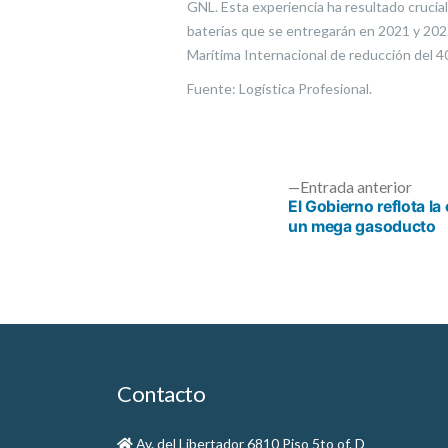
GNL. Esta experiencia ha resultado crucia
baterías que se entregarán en 2021 y 2022.
Marítima Internacional de reducción del 4
Fuente: Logística Profesional.
Entr
Entrada anterior
anter
El Gobierno reflota l
un mega gasoducto
Navegación
de
entradas
Contacto
Av. del Libertador 6810 Piso 5to of. D