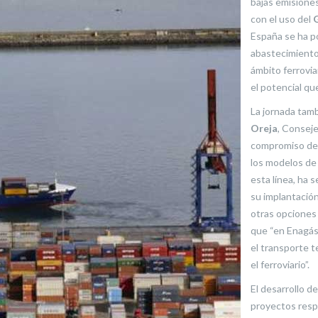
bajas emisiones
con el uso del
España se ha p
abastecimiento
ámbito ferrovia
el potencial que
La jornada tam
Oreja
, Consej
compromiso de 
los modelos de 
esta línea, ha 
su implantación
otras opciones
que “en Enagás
el transporte t
el ferroviario”.
El desarrollo d
proyectos resp