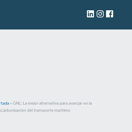
Linkedin
Instagram
facebook
rtada
»
GNL: La mejor alternativa para avanzar en la
scarbonización del transporte marítimo