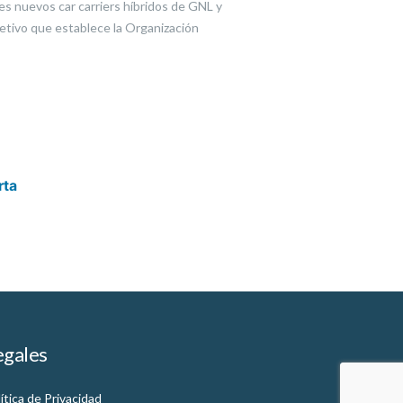
es nuevos car carriers híbridos de GNL y
jetivo que establece la Organización
rta
egales
ítica de Privacidad