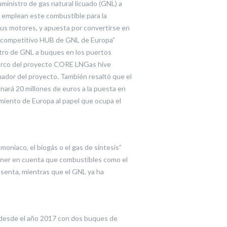
ministro de gas natural licuado (GNL) a
 emplean este combustible para la
sus motores, y apuesta por convertirse en
s competitivo HUB de GNL de Europa”
stro de GNL a buques en los puertos
l marco del proyecto CORE LNGas hive
nador del proyecto. También resaltó que el
nará 20 millones de euros a la puesta en
miento de Europa al papel que ocupa el
moniaco, el biogás o el gas de síntesis”
tener en cuenta que combustibles como el
esenta, mientras que el GNL ya ha
 desde el año 2017 con dos buques de