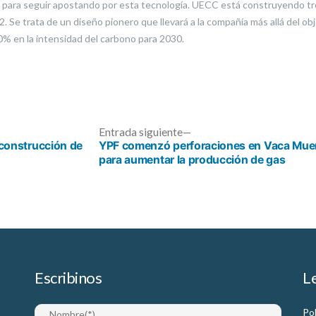
l para seguir apostando por esta tecnología. UECC está construyendo tr
 Se trata de un diseño pionero que llevará a la compañía más allá del ob
0% en la intensidad del carbono para 2030.
ada
Entrada
Entrada siguiente
ior:
siguiente:
a construcción de
YPF comenzó perforaciones en Vaca Mue
para aumentar la producción de gas
Escribinos
L
Pol