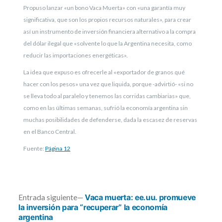
Propuso lanzar «un bono Vaca Muerta» con «una garantía muy
significativa, que son los propios recursos naturales», para crear
así un instrumento de inversión financiera alternativo a la compra
del dólar ilegal que «solvente lo que la Argentina necesita, como
reducir las importaciones energéticas».
La idea que expuso es ofrecerle al «exportador de granos qué
hacer con los pesos» una vez que liquida, porque -advirtió- «si no
se lleva todo al paralelo y tenemos las corridas cambiarias» que,
como en las últimas semanas, sufrió la economía argentina sin
muchas posibilidades de defenderse, dada la escasez de reservas
en el Banco Central.
Fuente:
Página 12
Entrada
Entrada siguiente
Vaca muerta: ee.uu. promueve
siguiente:
la inversión para “recuperar” la economía
argentina