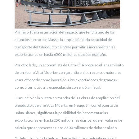
Primero, fue la estimación del impacto que tendrá uno de los
anuncios hecho por Massa: la ampliación de la capacidad de
transporte del Oleoducto del Valle permitiría incrementar las
exportaciones en hasta 6500 millones de dólares al año.
Por otro lado, un economista de Cifra-CTA propuso el lanzamiento
de un «bono Vaca Muerta» con garantía en los recursos naturales
«para ofrecerle como inversión a los exportadores de granos»,
como alternativa a la especulación con el dólar ilegal.
El anuncio de la puesta en marcha de las obras de ampliación del
oleoducto que une Vaca Muerta, en Neuquén, con el puerto de
Bahía Blanca, significará la posibilidad de incrementar las
exportaciones en hasta 250 mil barriles diarios, que en valores se
calcula que representan unos 6500 millones de dólares al año.
Oldelval transporta hidrocarburos líquidos mediante una red