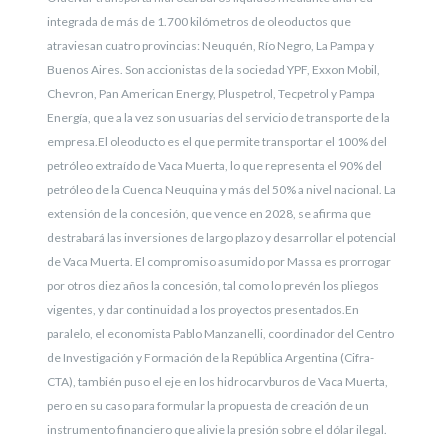
integrada de más de 1.700 kilómetros de oleoductos que
atraviesan cuatro provincias: Neuquén, Río Negro, La Pampa y
Buenos Aires. Son accionistas de la sociedad YPF, Exxon Mobil,
Chevron, Pan American Energy, Pluspetrol, Tecpetrol y Pampa
Energía, que a la vez son usuarias del servicio de transporte de la
empresa.
El oleoducto es el que permite transportar el 100% del
petróleo extraído de Vaca Muerta, lo que representa el 90% del
petróleo de la Cuenca Neuquina y más del 50% a nivel nacional. La
extensión de la concesión, que vence en 2028, se afirma que
destrabará las inversiones de largo plazo y desarrollar el potencial
de Vaca Muerta. El compromiso asumido por Massa es prorrogar
por otros diez años la concesión, tal como lo prevén los pliegos
vigentes, y dar continuidad a los proyectos presentados.
En
paralelo, el economista Pablo Manzanelli, coordinador del Centro
de Investigación y Formación de la República Argentina (Cifra-
CTA), también puso el eje en los hidrocarvburos de Vaca Muerta,
pero en su caso para formular la propuesta de creación de un
instrumento financiero que alivie la presión sobre el dólar ilegal.