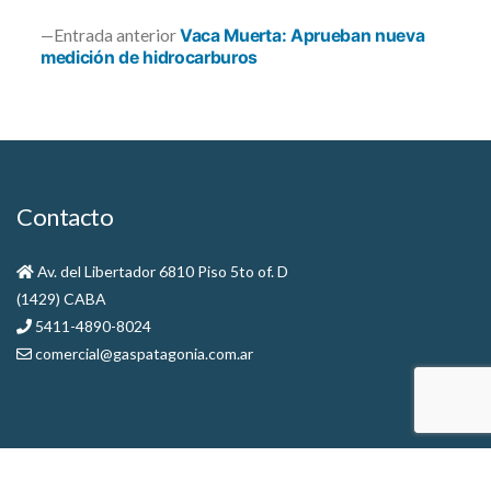
Navegación
Entrada
Entrada anterior
Vaca Muerta: Aprueban nueva
de
anterior:
medición de hidrocarburos
entradas
Contacto
Av. del Libertador 6810 Piso 5to of. D
(1429) CABA
5411-4890-8024
comercial@gaspatagonia.com.ar
Escribinos