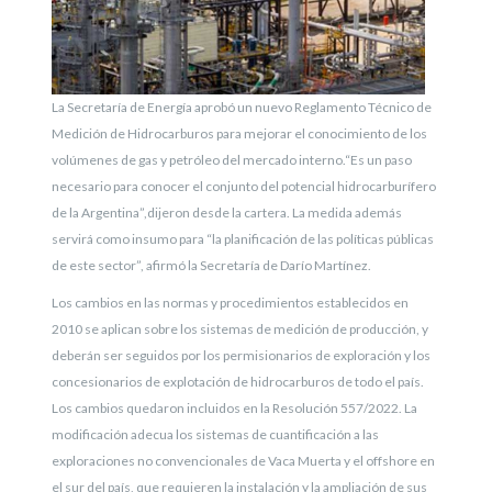
La Secretaría de Energía aprobó un nuevo Reglamento Técnico de
Medición de Hidrocarburos para mejorar el conocimiento de los
volúmenes de gas y petróleo del mercado interno.“Es un paso
necesario para conocer el conjunto del potencial hidrocarburífero
de la Argentina”,dijeron desde la cartera. La medida además
servirá como insumo para “la planificación de las políticas públicas
de este sector”, afirmó la Secretaría de Darío Martínez.
Los cambios en las normas y procedimientos establecidos en
2010 se aplican sobre los sistemas de medición de producción, y
deberán ser seguidos por los permisionarios de exploración y los
concesionarios de explotación de hidrocarburos de todo el país.
Los cambios quedaron incluidos en la Resolución 557/2022. La
modificación adecua los sistemas de cuantificación a las
exploraciones no convencionales de Vaca Muerta y el offshore en
el sur del país, que requieren la instalación y la ampliación de sus