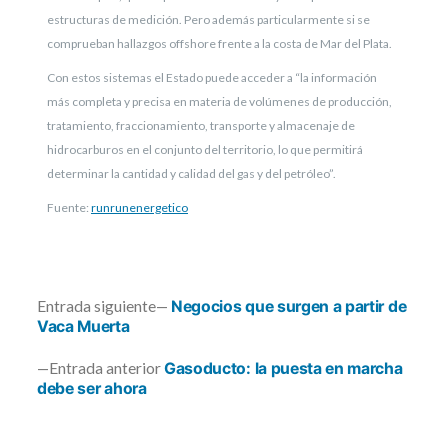
estructuras de medición. Pero además particularmente si se
comprueban hallazgos offshore frente a la costa de Mar del Plata.
Con estos sistemas el Estado puede acceder a “la información
más completa y precisa en materia de volúmenes de producción,
tratamiento, fraccionamiento, transporte y almacenaje de
hidrocarburos en el conjunto del territorio, lo que permitirá
determinar la cantidad y calidad del gas y del petróleo”.
Fuente:
runrunenergetico
Entrada
Entrada siguiente
Negocios que surgen a partir de
siguiente:
Vaca Muerta
Navegación
Entrada
Entrada anterior
Gasoducto: la puesta en marcha
anterior:
debe ser ahora
de
entradas