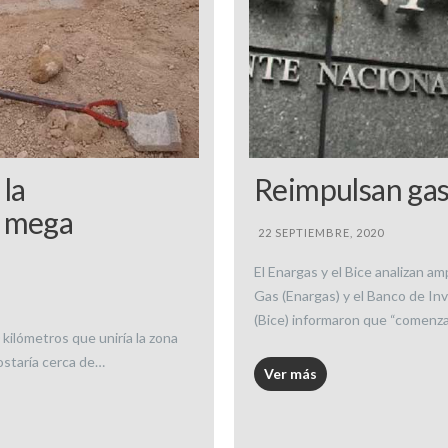
 la
Reimpulsan ga
n mega
22 SEPTIEMBRE, 2020
El Enargas y el Bice analizan am
Gas (Enargas) y el Banco de In
(Bice) informaron que “comenza
kilómetros que uniría la zona
ostaría cerca de…
Ver más