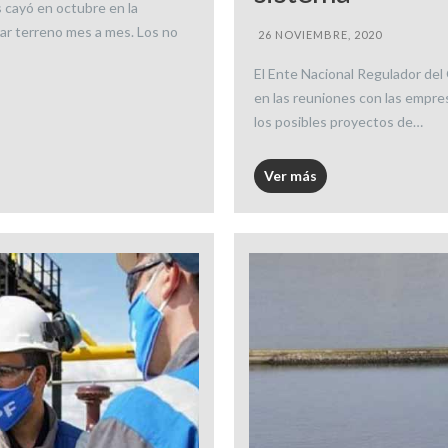
s cayó en octubre en la
rar terreno mes a mes. Los no
26 NOVIEMBRE, 2020
El Ente Nacional Regulador del
en las reuniones con las empres
los posibles proyectos de…
Ver más