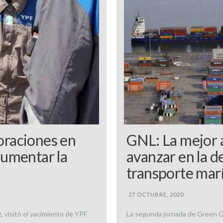
raciones en
GNL: La mejor a
aumentar la
avanzar en la d
transporte mar
27 OCTUBRE, 2020
z, visitó el yacimiento de YPF
La segunda jornada de Green Ga