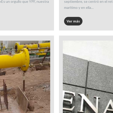
«Es un orgullo que YPF, nuestra
septiembre, se centró en el ret
marítimo y en ella…
Ver más