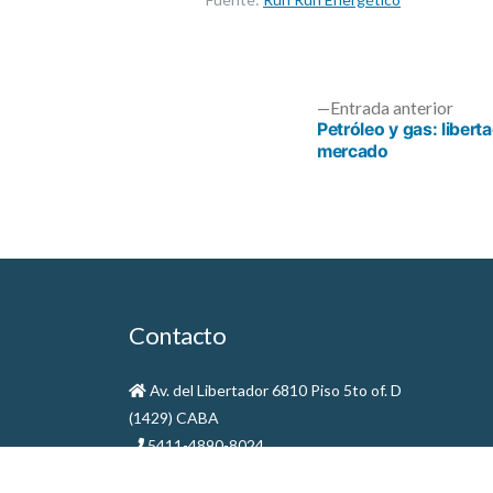
Entr
Entrada anterior
anter
Petróleo y gas: libert
mercado
Navegación
de
entradas
Contacto
Av. del Libertador 6810 Piso 5to of. D
(1429) CABA
5411-4890-8024
comercial@gaspatagonia.com.ar