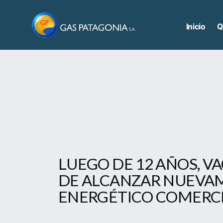
Saltar
al
Inicio
Q
contenido
LUEGO DE 12 AÑOS, V
DE ALCANZAR NUEVAM
ENERGÉTICO COMERC